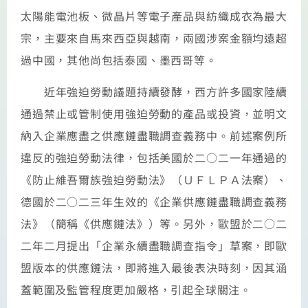
太陽能電池板、微晶片等電子產品與紡織成衣為最大
宗，主要來自馬來西亞與越南，兩國涉案金額均遠超
過中國，其他尚包括泰國、墨西哥等。
近年強迫勞動議題持續發酵，西方許多國家陸續
通過禁止或管制使用強迫勞動的產品或投資，並明文
納入企業應盡之供應鏈盡職調查義務中。前述案例所
違反的強迫勞動法律，包括美國於二○二一年通過的
《防止維吾爾族強迫勞動法》（ＵＦＬＰＡ法案）、
德國於二○二三年生效的《企業供應鏈盡職調查義務
法》（簡稱《供應鏈法》）等。另外，歐盟於二○二
二年二月提出「企業永續盡職調查指令」草案，即歐
盟版本的供應鏈法，即將進入最後表決時刻，因其涵
蓋範圍及監管程度更加嚴格，引起全球關注。