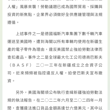
人權」風暴來襲！勞動議題已成為國際貿易、採購與
投資的新焦點，企業界必須做好全供應鏈管理與法規
遵循。
上述事件之一是德國福斯汽車集團下數千輛汽車
運送至美國時，遭到海關以所有車輛均使用在新疆生
產的電子零件為理由，違反美國禁止強迫勞動法律而
查扣產品。事件之二是全球最大化工公司德商巴斯夫
（ＢＡＳＦ） 二○一三年在新疆成立之合資子公
司，近來頻頻被指控違反人權，迫使巴斯夫宣布撤
資。
另外，美國海關頃公布執行查緝新疆強迫勞動法
規的執法報告，在二○二二年六月至二○二四年一月
間，查獲違法進口貨品金額高達廿六億美元，其中以