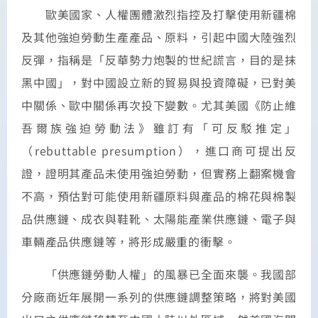
歐美國家、人權團體激烈指控及打擊使用新疆棉
及其他強迫勞動生產產品、原料，引起中國大陸強烈
反彈，指稱是「反華勢力炮製的世紀謊言，目的是抹
黑中國」，對中國設立新的貿易與投資障礙，已對美
中關係、歐中關係再次投下變數。尤其美國《防止維
吾爾族強迫勞動法》雖訂有「可反駁推定」
（rebuttable presumption），進口商可提出反
證，證明其產品未使用強迫勞動，但實務上翻案機會
不高，預估對可能使用新疆原料與產品的棉花與棉製
品供應鏈、成衣與鞋靴、太陽能產業供應鏈、電子與
車輛產品供應鏈等，將形成嚴重的衝擊。
「供應鏈勞動人權」的風暴已全面來襲。我國部
分廠商近年展開一系列的供應鏈調整策略，將對美國