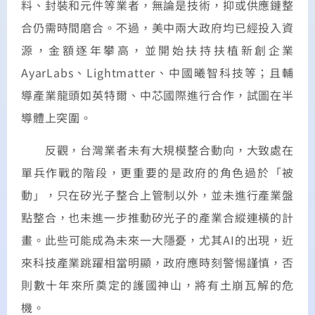
料、封裝和元件等業者，無論是技術，抑或供應鏈整
合仍需時間磨合。不過，美中兩大政府均已經投入資
源，金額逐年攀高，並開始扶持扶植新創企業
AyarLabs、Lightmatter、中國曦智科技等；且輔
導產業龍頭如英特爾、中芯國際進行合作，試圖在半
導體上突圍。
反觀，台灣業者未有大規模整合動向，大致處在
單兵作戰的階段，更重要的是政府的角色過於「被
動」，只在矽光子整合上管制以外，並未進行產業盤
點整合，也未進一步推動矽光子的產業合縱連橫的計
畫。此些可能成為未來一大隱憂，尤其AI的出現，近
來科技產業跳躍相當明顯，政府應時刻警惕謹慎，否
則數十年來所奠定的護國神山，將有土崩瓦解的危
機。