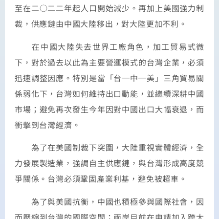
至在二○二二年起人口開始減少。再加上美國強力制
裁，供應鏈由中國大陸移出，對大陸更加不利。
在中國大陸失去世界工廠角色，加工貿易式微
下，對於過去以此為主要營運模式的台灣企業，必須
迅速調整因應。特別是當「台─
中
─美」三角貿易關
係弱化下，台灣如何維持出口動能，並繼續深耕中國
市場；避免再次發生今年因對中國出口大幅衰退，而
衝擊到台灣經濟。
為了在美國制裁下突圍，大陸重視實體經濟，全
力發展製造業，強調自主供應鏈，與台灣形成高度競
爭關係。台灣必須鞏固產業利基，避免被超車。
為了與美國抗衡，中國也積極參與國際社會，因
而壓縮到台灣的國際空間；兩岸目前在申請加入跨太