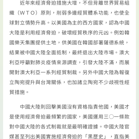
近年來經濟脅迫措施大增，不但背離世界貿易組
織（ＷＴＯ）原則，削弱多邊經貿體系功能，也使全
球對立情勢升高。以美國為主的西方國家，認為中國
大陸是利用經濟脅迫，破壞經貿秩序的元凶。例如韓
國樂天集團提供土地，供美國在韓國部署薩德系統，
結果被中國大陸全面抵制，最終退出大陸市場。澳大
利亞呼籲對肺炎疫情來源調查，引發大陸不滿，而展
開對澳大利亞一系列經貿制裁。另外中國大陸為報復
立陶宛提升與台灣關係，也加諸立陶宛不少歧視性經
貿措施。
中國大陸則回擊美國沒有資格指責他國，美國才
是使用經濟脅迫最頻繁的國家，美國運用三○一條款
對中國大陸的各式制裁就是最明確證據。中國大陸官
媒甚至列出美國實施經濟脅迫的「黑歷史」，直指美