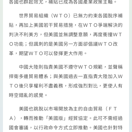
各國也群起效尤，補貼已成為各國產業政策主軸。
世界貿易組織（ＷＴＯ）已無力約束各國脫序補
貼，再加上美國若干貿易措施，在ＷＴＯ爭端解決的
判決不利美方，但美國並無調整意願，再度衝撞ＷＴ
Ｏ功能；但諷刺的是美國另一方面卻倡議ＷＴＯ改
革，期望ＷＴＯ可以發揮更大作用。
中國大陸則指責美國不遵守ＷＴＯ規範，並聲稱
捍衛多邊貿易體系；與美國過去一直指責大陸加入Ｗ
ＴＯ後只享權利不盡義務，形成強烈對比，更使人有
時空錯亂的感覺。
美國也跳脫以市場開放為主的自由貿易（ＦＴ
Ａ），轉而推動「美國版」經貿協定。此可不需經過
國會審議，以行政命令方式立即推動。美國也針對特