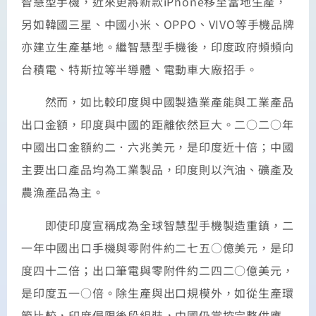
智慧型手機，近來更將新款iPhone移至當地生產，
另如韓國三星、中國小米、OPPO、VIVO等手機品牌
亦建立生產基地。繼智慧型手機後，印度政府頻頻向
台積電、特斯拉等半導體、電動車大廠招手。
然而，如比較印度與中國製造業產能與工業產品
出口金額，印度與中國的距離依然巨大。二○二○年
中國出口金額約二．六兆美元，是印度近十倍；中國
主要出口產品均為工業製品，印度則以汽油、礦產及
農漁產品為主。
即使印度宣稱成為全球智慧型手機製造重鎮，二
一年中國出口手機與零附件約二七五○億美元，是印
度四十二倍；出口筆電與零附件約二四二○億美元，
是印度五一○倍。除生產與出口規模外，如從生產環
節比較，印度侷限後段組裝，中國仍掌控完整供應