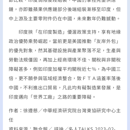
鏈，亦即雖蘋果供應鏈部分後端組裝漸移至印度，但
中上游及主要零附件仍在中國，未來數年仍難撼動。
印度挾「在印度製造」優渥政策支持，享有地緣
政治優勢乘勢崛起，當前更是美國推動「友岸外包」
的優先對象，然其基礎設施與產業聚落不足，生產與
勞動法規僵固，再加上經商環境不佳、關稅與非關稅
障礙甚多，例如印度加權平均關稅近七％，為中國三
倍，更不願參與區域經濟整合，致ＦＴＡ涵蓋率落後
中國，不利進出口貿易，凡此均有礙製造業發展，是
印度邁向「世界工廠」之路的重要障礙。
作者：徐遵慈／中華經濟研究院台灣東協研究中心主
任
資料來源：聯合報／ 評論／名人TALKS 2023-02-