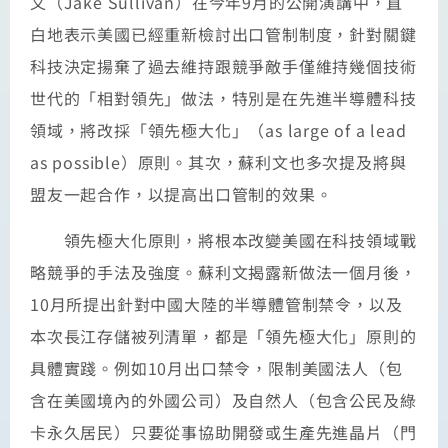
文（Jake Sullivan）在今年9月的公開演講中，直
白地表示美國已經重新檢討出口管制制度，針對關鍵
科技決定揚棄了過去維持跟競爭敵手僅維持幾個技術
世代的「相對領先」做法，特別是在先進半導體科技
領域，將改採「領先極大化」（as large of a lead
as possible）原則。其次，蘇利文也多次提及將與
盟友一起合作，以提高出口管制的效果。
領先極大化原則，將根本改變美國在科技領域戰
略競爭的手法及強度。蘇利文揭露新做法一個月後，
10月所提出針對中國大陸的半導體管制禁令，以及
本次長江存儲被列清單，都是「領先極大化」原則的
具體實踐。例如10月出口禁令，限制美國法人（包
含在美國境內的外國公司）及自然人（包含公民及綠
卡永久居民）只要從事協助開發或生產先進晶片（門