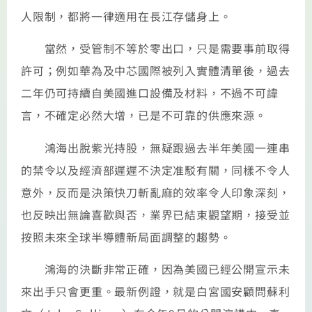
人限制，都將一律適用在長江存儲身上。
當然，受管制不等於零出口，只是需要事前取得
許可；例如華為及中芯國際被列入實體清單後，過去
二年仍可持續自美國進口設備及材料，不過不可諱
言，不確定必然大增，已是不可靠的供應來源。
鴻海出脫紫光持股，無疑跟過去半年美國一連串
的禁令以及經濟部遲遲不決定准駁有關，同樣不令人
意外，反而是決策快刀斬亂麻的效率令人印象深刻，
也反映出無論喜歡與否，業界已結束觀望期，接受並
按照未來全球半導體新局面調整的趨勢。
鴻海的決斷非常正確，因為美國已經公開宣示未
來出手只會更重。最新例證，就是白宮國安顧問蘇利