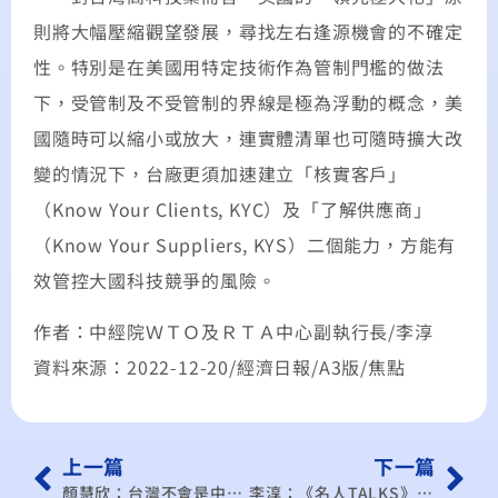
則將大幅壓縮觀望發展，尋找左右逢源機會的不確定
性。特別是在美國用特定技術作為管制門檻的做法
下，受管制及不受管制的界線是極為浮動的概念，美
國隨時可以縮小或放大，連實體清單也可隨時擴大改
變的情況下，台廠更須加速建立「核實客戶」
（Know Your Clients, KYC）及「了解供應商」
（Know Your Suppliers, KYS）二個能力，方能有
效管控大國科技競爭的風險。
作者：中經院ＷＴＯ及ＲＴＡ中心副執行長/李淳
資料來源：2022-12-20/經濟日報/A3版/焦點
上一篇
下一篇
顏慧欣：台灣不會是中國食品保護主義的最後一個受害者
李淳：《名人TALKS》兩岸經貿互動經驗 是全球化的水晶球