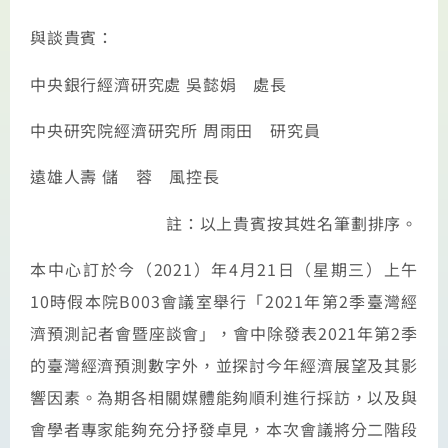
與談貴賓：
中央銀行經濟研究處
吳懿娟 處長
中央研究院經濟研究所
周雨田 研究員
遠雄人壽
儲 蓉 風控長
註：以上貴賓按其姓名筆劃排序。
本中心訂於今（
2021
）年
4
月
21
日（星期三）上午
10
時假本院
B003
會議室舉行「
2021
年第
2
季臺灣經
濟預測記者會暨座談會」，會中除發表
2021
年第
2
季
的臺灣經濟預測數字外，並探討今年經濟展望及其影
響因素。為期各相關媒體能夠順利進行採訪，以及與
會學者專家能夠充分抒發卓見，本次會議將分二階段