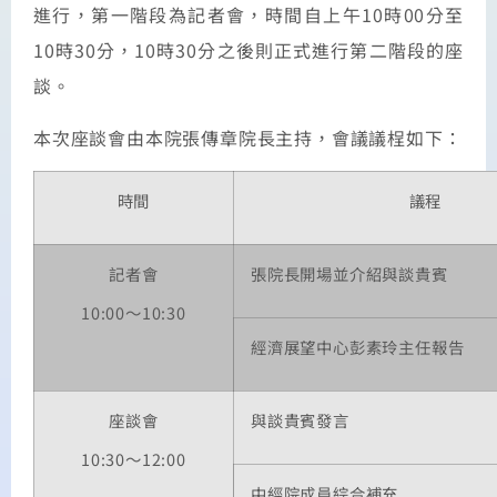
進行，第一階段為記者會，時間自上午
10
時
00
分至
10
時
30
分，
10
時
30
分之後則正式進行第二階段的座
談。
本次座談會由本院張傳章院長主持，會議議桯如下：
時間
議程
記者會
張院長開場並介紹與談貴賓
10:00～10:30
經濟展望中心彭素玲主任報告
座談會
與談貴賓發言
10:30～12:00
中經院成員綜合補充