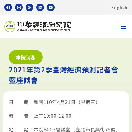
English
本院消息
2021年第2季臺灣經濟預測記者會
暨座談會
日 期：民國
110
年
4
月
21
日（星期三）
時 間：上午
10:00-12:00
地 點：本院
B003
會議室（臺北市長興街
75
號）