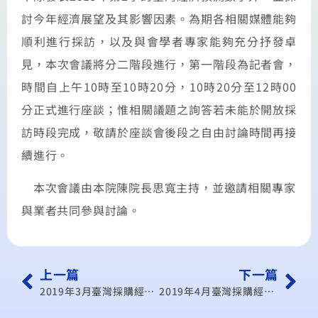
討今年經濟展望及其影響因素。為期各相關媒體能夠
順利進行採訪，以及與會學者專家能夠充分抒發卓
見，本次會議將分二階段進行，
第一階段為記者會，
時間自上午
10
時至
10
時
20
分
，
10
時
20
分至
12
時
00
分正式進行座談；惟相關議題之詢答若未能於開放採
訪時段完成，敬請於座談會後段之自由討論時間再接
續進行。
本次會議由本
院陳院長思寬
主持，並邀請相關專家
與業者共同參與討論。
上一篇
下一篇
2019年3月臺灣採購經理人指數發布記者會
2019年4月臺灣採購經理人指數發布記者會