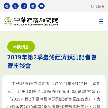
English
本院消息
2019年第2季臺灣經濟預測記者會
暨座談會
中華經濟研究院訂於今
(2019)
年
4
月
17
日（星期
三）上午
10
時至
12
時在該院
B003
會議室舉行
「
2019
年第
2
季臺灣經濟預測記者會暨座談會」，會
中除發表
2019
年第
2
季的臺灣經濟預測數字外，並探