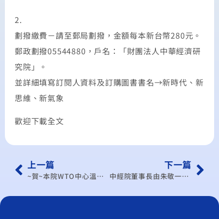
2.
劃撥繳費－請至郵局劃撥，金額每本新台幣280元。
郵政劃撥05544880，戶名：「財團法人中華經濟研
究院」。
並詳細填寫訂閱人資料及訂購圖書書名→新時代、新
思維、新氣象
歡迎下載全文
上一篇
下一篇
~賀~本院WTO中心溫麗琪研究員榮獲中央通訊社【2008台灣十大潛力人物】
中經院董事長由朱敬一院士出任