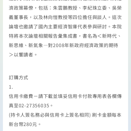
濟政策幕僚，包括：朱雲鵬教授、李紀珠立委、吳榮
義董事長，以及林向愷教授等四位擔任與談人。這次
論壇也邀請了國內主要經濟智庫代表參與研討。本院
特將本次論壇相關報告彙集成書，書名為＜新時代、
新思維、新氣象—對2008年新政府經濟政策的期待
＞以饗讀者。
訂購方式
1.
信用卡繳費－請下載並填妥信用卡付款專用表各欄傳
真至02-27356035。
(持卡人簽名務必與信用卡上簽名相同) 刷卡金額每本
新台幣280元。