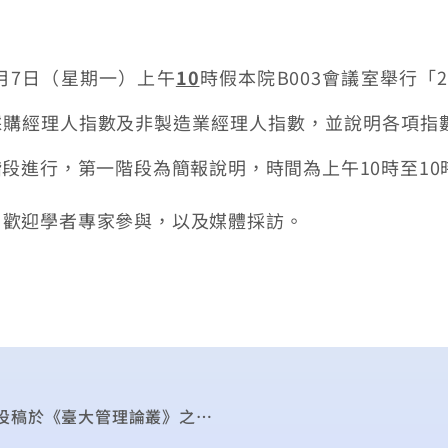
月
7
日（星期一）上午
10
時假本院
B003
會議室舉行「
採購經理人指數及非製造業經理人指數，並說明各項指
階段進行，第一階段為簡報說明，時間為上午
10
時至
10
，歡迎學者專家參與，以及媒體採訪。
恭賀本院同仁余佩儒、陳信宏與溫蓓章三人共同投稿於《臺大管理論叢》之論文「製造服化發展模式之研究」，經由《臺大管理論叢》推薦，獲選為第六屆聯電經營管理論文獎傑出獎。