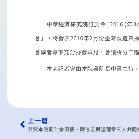
中華經濟研究院
訂於今
( 2016 )
年
3
會
」
，將發表
2016
年
2
月份臺灣製造業
會學者專家充分抒發卓見，會議將分二
本次記者會由
本院吳院長中書
主持
上一篇