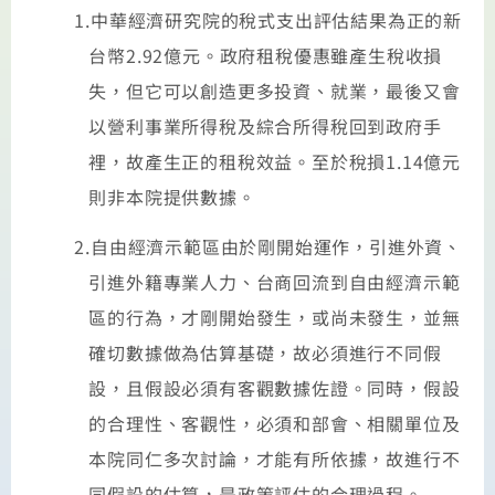
1.
中華經濟研究院的稅式支出評估結果為正的新
台幣
2.92
億元。政府租稅優惠雖產生稅收損
失，但它可以創造更多投資、就業，最後又會
以營利事業所得稅及綜合所得稅回到政府手
裡，故產生正的租稅效益。至於稅損
1.14
億元
則非本院提供數據。
2.
自由經濟示範區由於剛開始運作，引進外資、
引進外籍專業人力、台商回流到自由經濟示範
區的行為，才剛開始發生，或尚未發生，並無
確切數據做為估算基礎，故必須進行不同假
設，且假設必須有客觀數據佐證。同時，假設
的合理性、客觀性，必須和部會、相關單位及
本院同仁多次討論，才能有所依據，故進行不
同假設的估算，是政策評估的合理過程。