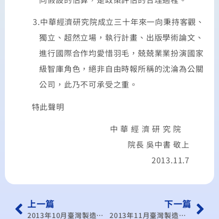
3.
中華經濟研究院成立三十年來一向秉持客觀、
獨立、超然立場，執行計畫、出版學術論文、
進行國際合作均愛惜羽毛，兢兢業業扮演國家
級智庫角色，絕非自由時報所稱的沈淪為公關
公司，此乃不可承受之重。
特此聲明
中 華 經 濟 研 究 院
院長 吳中書 敬上
2013.11.7
上一篇
下一篇
2013年10月臺灣製造業採購經理人指數發佈記者會
2013年11月臺灣製造業採購經理人指數發佈記者會