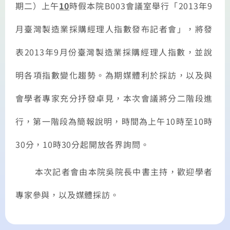
期二
）上午
10
時假本院
B003
會議室舉行「
2013
年9
月臺灣製造業採購經理人指數發布記者會」，將發
表
2013
年9
月份臺灣製造業採購經理人指數，並說
明各項指數變化趨勢。為期媒體利於採訪，以及與
會學者專家充分抒發卓見，本次會議將分二階段進
行，第一階段為簡報說明，時間為上午
10
時至
10
時
30
分，
10
時
30
分起開放各界詢問。
本次記者會由
本院吳院長中書
主持，歡迎學者
專家參與，以及媒體採訪。