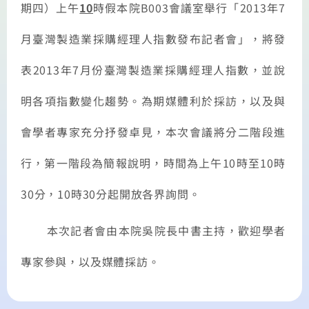
期四）上午
10
時假本院
B003
會議室舉行「
2013
年7
月臺灣製造業採購經理人指數發布記者會」，將發
表
2013
年7
月份臺灣製造業採購經理人指數，並說
明各項指數變化趨勢。為期媒體利於採訪，以及與
會學者專家充分抒發卓見，本次會議將分二階段進
行，第一階段為簡報說明，時間為上午
10
時至
10
時
30
分，
10
時
30
分起開放各界詢問。
本次記者會由
本院吳院長中書
主持，歡迎學者
專家參與，以及媒體採訪。