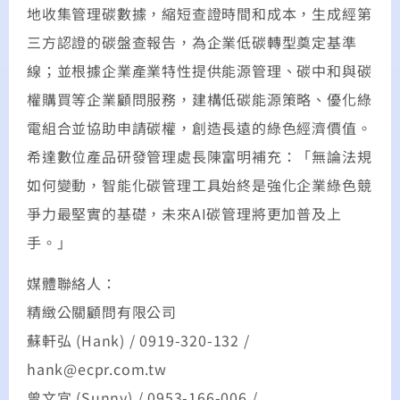
地收集管理碳數據，縮短查證時間和成本，生成經第
三方認證的碳盤查報告，為企業低碳轉型奠定基準
線；並根據企業產業特性提供能源管理、碳中和與碳
權購買等企業顧問服務，建構低碳能源策略、優化綠
電組合並協助申請碳權，創造長遠的綠色經濟價值。
希達數位產品研發管理處長陳富明補充：「無論法規
如何變動，智能化碳管理工具始終是強化企業綠色競
爭力最堅實的基礎，未來AI碳管理將更加普及上
手。」
媒體聯絡人：
精緻公關顧問有限公司
蘇軒弘 (Hank) / 0919-320-132 /
hank@ecpr.com.tw
曾文宜 (Sunny) / 0953-166-006 /