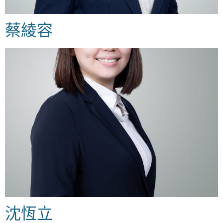
蔡綾容
沈恆立