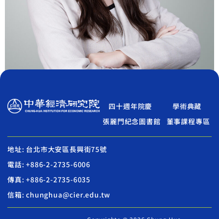
四十週年院慶
學術典藏
張麗門紀念圖書館
董事課程專區
地址: 台北市大安區長興街75號
電話: +886-2-2735-6006
傳真: +886-2-2735-6035
信箱: chunghua@cier.edu.tw