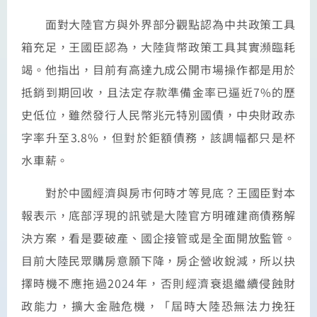
面對大陸官方與外界部分觀點認為中共政策工具
箱充足，王國臣認為，大陸貨幣政策工具其實瀕臨耗
竭。他指出，目前有高達九成公開市場操作都是用於
抵銷到期回收，且法定存款準備金率已逼近7%的歷
史低位，雖然發行人民幣兆元特別國債，中央財政赤
字率升至3.8%，但對於鉅額債務，該調幅都只是杯
水車薪。
對於中國經濟與房市何時才等見底？王國臣對本
報表示，底部浮現的訊號是大陸官方明確建商債務解
決方案，看是要破產、國企接管或是全面開放監管。
目前大陸民眾購房意願下降，房企營收銳減，所以抉
擇時機不應拖過2024年，否則經濟衰退繼續侵蝕財
政能力，擴大金融危機，「屆時大陸恐無法力挽狂