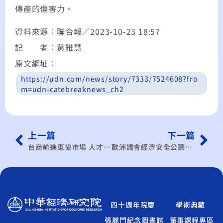
傳產的傷害力。
資料來源：聯合報／2023-10-23 18:57
記 者：黃雅慧
原文網址：
https://udn.com/news/story/7333/7524608?fro
m=udn-catebreaknews_ch2
上一篇
下一篇
台商前進東協市場 人才老問題變新挑戰
歐洲議會經濟安全公聽會 汲取美日台抗中經驗
四十週年院慶
學術典藏
張麗門紀念圖書館
董事課程專區