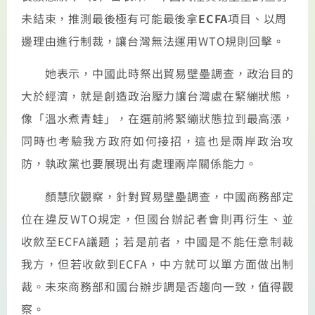
未結束，推測最後極有可能最後拿
ECFA
項目、以周
邊理由進行制裁，讓台灣無法運用WTO規則回擊。
她表示，中國此時祭出貿易壁壘調查，政治目的
大於經濟，就是創造政治壓力讓台灣處在緊繃狀態，
像「溫水煮青蛙」，在選前將緊繃狀態拉到最高漲，
同時也考驗我方政府如何接招，這也是兩岸政治攻
防，執政黨也要展現出有處理兩岸關係能力。
顏慧欣觀察，針對貿易壁壘調查，中國商務部定
位在違反WTO規定，但國台辦記者會則再衍生、並
收歛至ECFA議題；若是前者，中國是不能任意制裁
我方，但若收歛到ECFA，中方就可以單方面做出制
裁。未來商務部和國台辦步調是否趨向一致，值得觀
察。