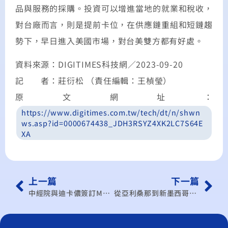
品與服務的採購。投資可以增進當地的就業和稅收，
對台廠而言，則是提前卡位，在供應鏈重組和短鏈趨
勢下，早日進入美國市場，對台美雙方都有好處。
資料來源：DIGITIMES科技網／
2023-09-20
記 者：莊衍松 （責任編輯：王楨瑩）
原文網址：
https://www.digitimes.com.tw/tech/dt/n/shwn
ws.asp?id=0000674438_JDH3RSYZ4XK2LC7S64E
XA
上一篇
下一篇
中經院與迪卡儂簽訂MOU 深化台法自行車供應鏈減碳合作
從亞利桑那到新墨西哥：美國16個地方政府已在台設辦事處，看好台灣哪些產業優勢？