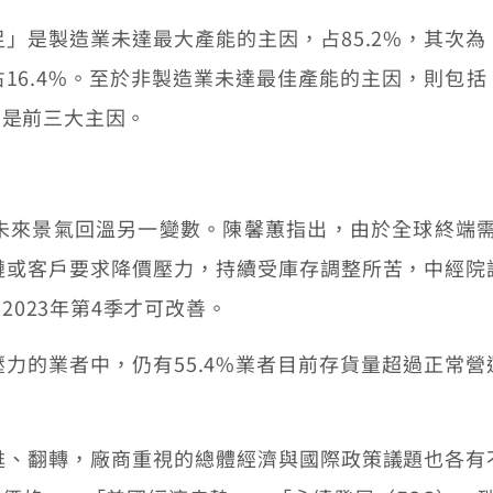
是製造業未達最大產能的主因，占85.2%，其次為
占16.4%。至於非製造業未達最佳產能的主因，則包括
%）是前三大主因。
景氣回溫另一變數。陳馨蕙指出，由於全球終端需求
鏈或客戶要求降價壓力，持續受庫存調整所苦，中經院
2023年第4季才可改善。
的業者中，仍有55.4%業者目前存貨量超過正常營
翻轉，廠商重視的總體經濟與國際政策議題也各有