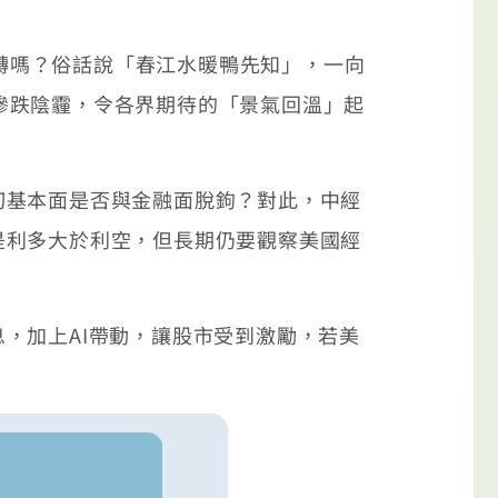
翻轉嗎？俗話說「春江水暖鴨先知」，一向
月慘跌陰霾，令各界期待的「景氣回溫」起
切基本面是否與金融面脫鉤？對此，中經
是利多大於利空，但長期仍要觀察美國經
，加上AI帶動，讓股市受到激勵，若美
。