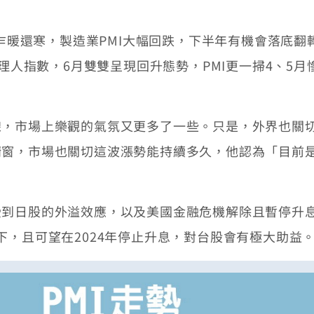
乍暖還寒，製造業PMI大幅回跌，下半年有機會落底
經理人指數，6月雙雙呈現回升態勢，PMI更一掃4、5
線，市場上樂觀的氣氛又更多了一些。只是，外界也關
櫥窗，市場也關切這波漲勢能持續多久，他認為「目前
到日股的外溢效應，以及美國金融危機解除且暫停升息
下，且可望在2024年停止升息，對台股會有極大助益