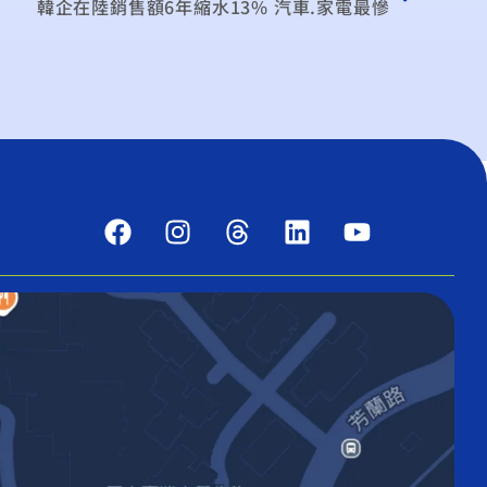
韓企在陸銷售額6年縮水13% 汽車.家電最慘