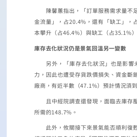
陳馨蕙指出，「訂單服務需求量不足」
金流量」，占20.4%，還有「缺工」，
本攀升（占46.4%）與缺工（占35.1
庫存去化狀況仍是景氣回溫另一變數
另外，「庫存去化狀況」也是影響未來
力，因此也遭受存貨跌價損失、資金斷
廠商，有近半數（47.1%）預計情況須到
且中經院調查還發現，面臨去庫存壓力
所需的148.7%。
此外，攸關接下來景氣能否順利復甦、