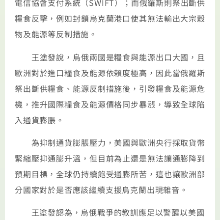
電信協會支付系統（SWIFT）；而俄羅斯則祭出斷供
糧食反擊，例如封鎖烏克蘭港口使其無法輸出大宗穀
物及能源等反制措施。
王塗發說，烏俄兩國是糧食與能源出口大國，且
歐洲對於進口糧食及能源依賴度極高，因此當俄羅斯
祭出斷供糧食、能源反制措施後，引發糧食及能源危
機，推升國際糧食及能源價格同步暴漲，導致全球陷
入通貨膨脹。
為抑制通貨膨脹壓力，美國與歐洲央行採取貨幣
緊縮壓抑通膨升溫，但目前為止還是無法讓通膨降到
預期目標，全球仍持續飽受通膨所苦，這也讓歐洲部
分國家對於是否應該繼續支援烏克蘭出現雜音。
王塗發認為，烏俄戰爭的教訓應足以警醒以美國