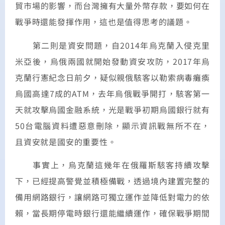
貿市場的影響，而台灣擁有大量外幣存款，要如何在
戰爭時還能發揮作用，這也是值得思考的議題。
第二則是資安問題，自2014年烏克蘭入侵克里
米亞後，烏俄兩國就開始發動資安攻防，2017年烏
克蘭行憲紀念日前夕，疑似親俄駭客以勒索病毒癱瘓
烏國高達7成的ATM，去年烏俄戰爭開打，駭客第一
天就攻擊烏國金融系統，光是戰爭初期烏國銀行就有
50台電腦資料遭惡意刪除，顯示資訊戰無所不在，
且資安就是國安的重要性。
事實上，烏克蘭這幾年在俄羅斯駭客持續攻擊
下，已經提高警覺並積極備戰，透過境內建置完整的
備用網路銀行，讓網路可獨立運作並降低對電力的依
賴，當長期停電時銀行還能繼續運作，確保戰爭期間