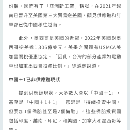
份額，因而有了「亞洲新工廠」稱號，在2021年越
南已晉升至美國第三大貿易逆差國，顯見供應鏈和訂
單都已從中國移往越南。
此外，墨西哥是美國的近鄰，2022年美國對墨
西哥逆差達1,306億美元。美墨之間還有USMCA美
加墨關稅優惠協定。「因此，台灣的部分產業如電動
車也加重墨西哥投資比例。」徐遵慈說道。
中國＋1已非供應鏈現狀
提到供應鏈現狀，大多數人會以「中國＋1」，
甚至是「中國＋1＋1」！意思是「持續投資中國，
但要加1個備胎甚至是2個備胎」。這些備胎投資國
包括印度、越南、印尼，和美國、加拿大和墨西哥等
等。