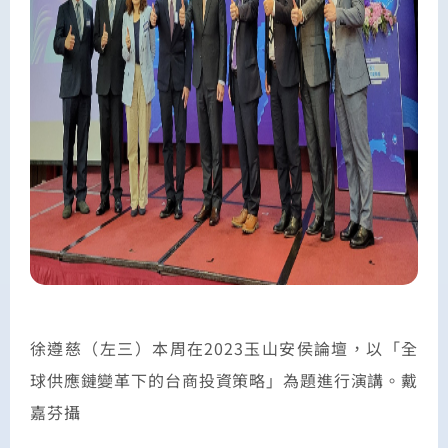
徐遵慈（左三）本周在2023玉山安侯論壇，以「全
球供應鏈變革下的台商投資策略」為題進行演講。戴
嘉芬攝