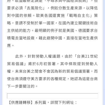
府、歐盟最新定調是「不尋求與中國經濟脫鉤」，但
要求必須「去風險化」，例如分散生產來源，以降低
對中國的依賴。歐美各國還實施「戰略自主化」策
略，意謂不受制於單一國家，在國內建立關鍵技術自
主供給的能力。最明顯的例子就是美國、德國要求台
積電去當地設廠，藉此避開中國，直接在當地生產供
應。
此外，針對勞動人權議題，由於「台美21世紀
貿易倡議」甫於6月初簽署，其中條款提到勞動人
權，未來台美之間會不會因為新的貿易倡議簽署，而
使台商須遵守美方要求的各種規定，她認為這是台商
下一步要關注的。
【供應鏈轉移】系列篇，詳閱下列網址：