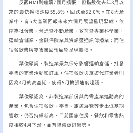
反觀NMI則連續7個月擴張，但指數從去年8月以
來的最快擴張速度55.8%，回跌至52.0%。在8大產
業中，有6大產業回報未來六個月展望呈現緊縮，依
序為批發業、營造暨不動產業、教育暨專業科學業、
運輸倉儲業、金融保險業與資訊暨通訊傳播業；而住
宿餐飲業與零售業回報展望呈現擴張。
葉俊顯說，製造業景氣保守影響運輸倉儲、批發
零售的商業活動和訂單，住宿餐飲與旅遊代訂業者則
因為4月的高基期，使得5月擴張速度趨緩。
葉俊顯認為，非製造業部份與內需產業連動高的
產業，包含住宿餐飲、零售、旅遊展覽等步出低基期
營收，仍否持續新高，目前國旅住房、餐飲和零售熱
度相較4月下滑，並有降價促銷趨勢。