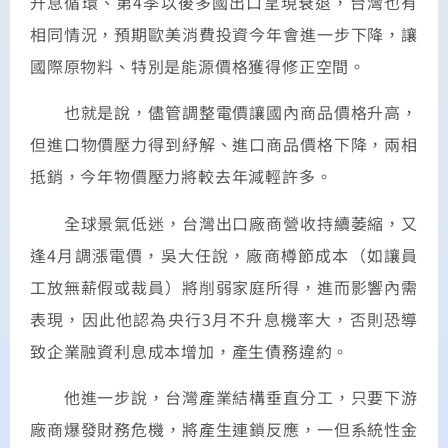
升息循環、第4季以後多國出口呈現衰退，台灣也有
相同情況，預期歐美消費投資今年會進一步下降，讓
國際原物料、特別是能源價格獲得修正空間。
也就是說，儘管調整電價讓國內商品價格升高，
但進口物價壓力得到紓解、進口商品價格下降，兩相
抵銷，今年物價壓力將較去年減輕許多。
全球景氣低迷，台灣出口廠商營收持續萎縮，又
逢4月調漲電價，吳大任說，廠商樽節成本（如讓員
工放無薪假或裁員）將削弱家庭所得，進而影響內需
表現，因此他認為央行3月不升息機率大，否則恐導
致企業融資利息成本增加，產生債務違約。
他進一步說，台灣產業結構垂直分工，只要下游
廠商爆發財務危機，將產生連鎖反應，一但系統性金