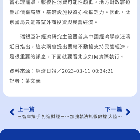
蓄心理籠罩，報復性消費可能性頗低。地方財政窘迫
疊加債臺高築，基礎設施投資亦欲振乏力。因此，北
京當局只能寄望外商投資與民營經濟。
瑞銀亞洲經濟研究主管暨首席中國經濟學家汪濤
近日指出，這次兩會提出要毫不動搖支持民營經濟，
是很重要的訊息，下面就要看北京如何實際執行。
資料來源：經濟日報／2023-03-11 00:34:21
記者：葉文義
上一篇
下一篇
三智庫攜手 打造財經三合院
加強執法抓假數據 大陸對GDP保5有信心