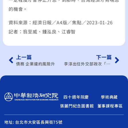
的機會。
資料來源：經濟日報／A4版／焦點／2023-01-26
記者：
翁至威、鍾泓良、江睿智
上一篇
下一篇
債務 企業違約風險升
李淳出任外交部政次「興奮又沉重」 助台拚科技外交
四十週年院慶
學術典藏
張麗門紀念圖書館
董事課程專區
地址: 台北市大安區長興街75號