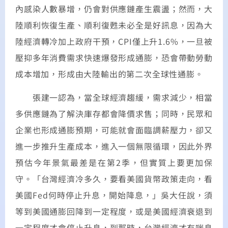
內感染人數暴增，仍會對供應鏈產生震盪；然而，大
陸順利恢復生產、順利復甦未必全是好訊息，因為大
陸經濟轉冷加上政府干預，CPI僅上升1.6%，一旦被
壓抑多年消費需求快速爆發形成通膨，恐會帶動勞動
成本增加，形成由大陸輸出的第二次全球性通膨。
張建一認為，當全球經濟趨緩，需求減少，相當
多供應鏈為了解決庫存都會降價求售；同時，民眾和
企業也形成通膨預期，可能就會面臨調薪壓力，卻又
進一步推升生產成本，進入一個無限循環，因此外界
預估今年景氣最差是在第2季，但實質上要更加保
守。「台灣經濟冷多久，要看美國貨幣政策走向，看
美國Fed何時停止升息，開始降息，」吳大任說，須
等到美國通膨回降到一定程度，或是美國經濟衰退到
一定程度才會停止升息，到那時，台灣經濟才有喘息