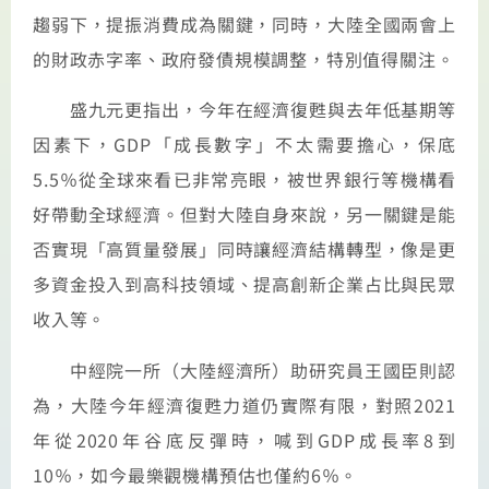
趨弱下，提振消費成為關鍵，同時，大陸全國兩會上
的財政赤字率、政府發債規模調整，特別值得關注。
盛九元更指出，今年在經濟復甦與去年低基期等
因素下，GDP「成長數字」不太需要擔心，保底
5.5％從全球來看已非常亮眼，被世界銀行等機構看
好帶動全球經濟。但對大陸自身來說，另一關鍵是能
否實現「高質量發展」同時讓經濟結構轉型，像是更
多資金投入到高科技領域、提高創新企業占比與民眾
收入等。
中經院一所（大陸經濟所）助研究員王國臣則認
為，大陸今年經濟復甦力道仍實際有限，對照2021
年從2020年谷底反彈時，喊到GDP成長率8到
10％，如今最樂觀機構預估也僅約6％。