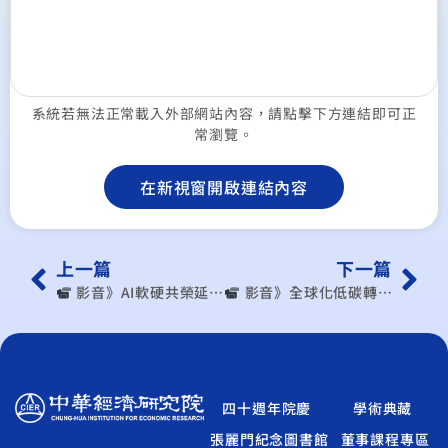
系統若無法正常載入外部網站內容，請點擊下方連結即可正
常瀏覽。
在新視窗開啟連結內容
上一篇
下一篇
︎ 影音》AI軟硬共榮延續商機 國發會對明年審慎樂觀! AI帶動全年GDP破4 中經院:2025機會風險共存｜非凡財經新聞｜20241223
︎ 影音》全球化低碳轉型與淨零排放關鍵策略 / 劉哲良 （出處：中央社）
四十週年院慶
學術典藏
張麗門紀念圖書館
董事課程專區