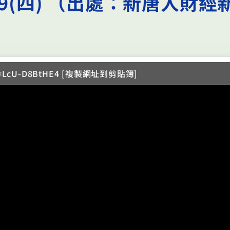
19(四) （出處：新唐人財經
?v=LcU-D8BtHE4 [複製網址到剪貼簿]