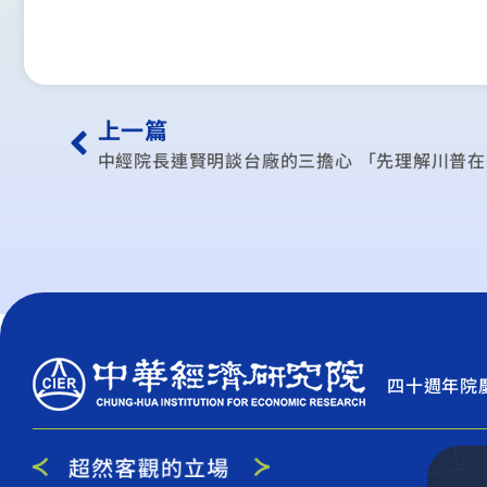
上一篇
中經院長連賢明談台廠的三擔心 「先理解川普
四十週年院