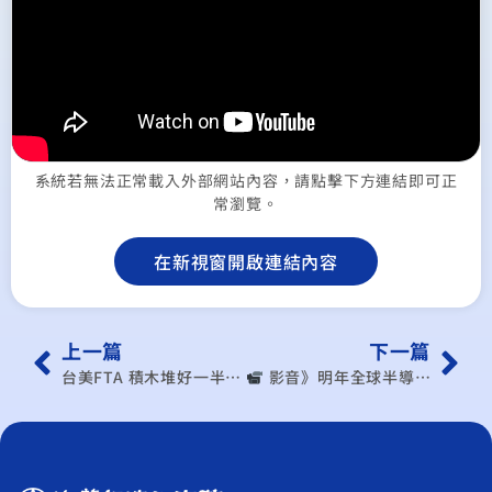
系統若無法正常載入外部網站內容，請點擊下方連結即可正
常瀏覽。
在新視窗開啟連結內容
上一篇
下一篇
台美FTA 積木堆好一半？學者悲觀「川普加稅都來不及了」
︎ 影音》明年全球半導體市場估成長15% 川普政策是否影響台積電引關注｜20241212 （出處：公視晚間新聞）