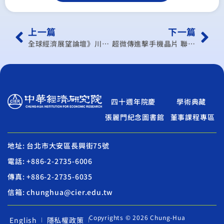
上一篇
下一篇
全球經濟展望論壇》川普重返白宮，中經院連賢明：台商海外布局得重評估 謝金河：美科技巨擘面臨盤整
超微傳進擊手機晶片 聯發科.高通競爭加劇
四十週年院慶
學術典藏
張麗門紀念圖書館
董事課程專區
地址: 台北市大安區長興街75號
電話: +886-2-2735-6006
傳真: +886-2-2735-6035
信箱: chunghua@cier.edu.tw
Copyrights © 2026 Chung-Hua
English
隱私權政策