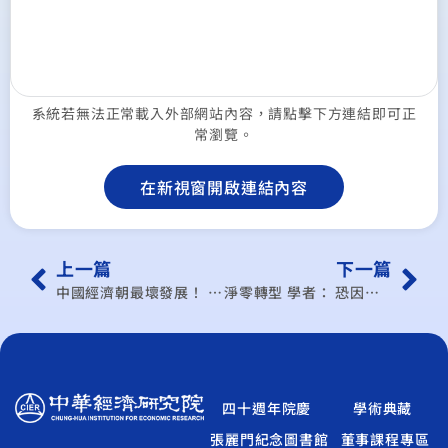
系統若無法正常載入外部網站內容，請點擊下方連結即可正
常瀏覽。
在新視窗開啟連結內容
上一篇
下一篇
中國經濟朝最壞發展！ 報告示警：緩步全面衰敗、因金融風暴立即崩潰
淨零轉型 學者： 恐因「川普2.0」出現變數
四十週年院慶
學術典藏
張麗門紀念圖書館
董事課程專區