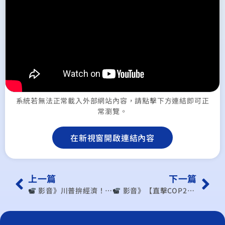
系統若無法正常載入外部網站內容，請點擊下方連結即可正
常瀏覽。
在新視窗開啟連結內容
上一篇
下一篇
︎ 影音》川普拚經濟！美國減稅？增加關稅？市場監管鬆綁？（出處：公共電視 – 有話好說 PTSTalk－有話好說）
︎ 影音》【直擊COP29】COP29來了！地球發燒，錢從哪裡來？每日直擊，帶你解讀氣候關鍵議題！（出處：遠見－歐萊德 O’right）