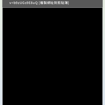
v=b9zUGs9E8uQ [複製網址到剪貼簿]