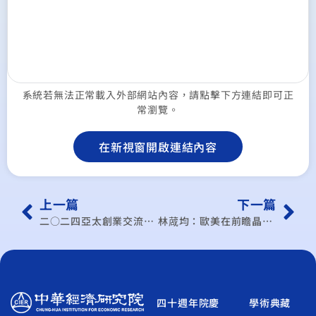
系統若無法正常載入外部網站內容，請點擊下方連結即可正
常瀏覽。
在新視窗開啟連結內容
上一篇
下一篇
二○二四亞太創業交流年會—國際經貿趨勢x跨界交流x 商機媒合 供應鏈重組下，前進東協能善用人脈與通路、整合資源者將緊握商機
林蒧均：歐美在前瞻晶片領域布局 影響深遠
四十週年院慶
學術典藏