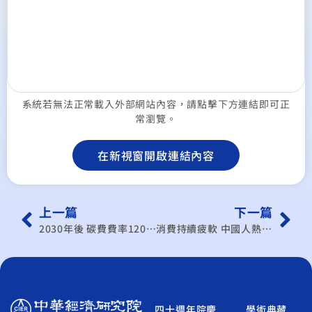
系統若無法正常載入外部網站內容，請點擊下方連結即可正
常瀏覽。
在新視窗開啟連結內容
上一篇
下一篇
2030年後 碳費費率1200至1800元 – 一般費率每噸300至500元 環境部規畫2025年起徵 年底前核定 分階段調升
消費持續疲軟 中國人熱議“通縮”
四十週年院慶
學術典藏