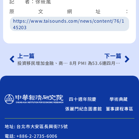
記 者：徐筱嵐
原文網址：
https://www.taisounds.com/news/content/76/1
45203
上一篇
下一篇
投資移民增加金融、商貿人才！新加坡經濟有微幅成長
8月 PMI 為53.6連四月擴張 中經院連賢明：廠商「觀望」氣氛濃
四十週年院慶
學術典藏
張麗門紀念圖書館
董事課程專區
地址: 台北市大安區長興街75號
電話: +886-2-2735-6006