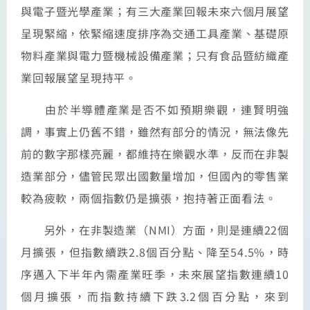
與電子暨光學產業；有三大產業回報未來六個月展望
呈現緊縮，依緊縮速度排序為交通工具產業、基礎原
物料產業與電力暨機械設備產業；只有食品暨紡織產
業回報展望呈現持平。
由於半導體產業是否不如預期樂觀，連賢明強
調，事實上仍舊不錯，雖然有部分的情況，無法像先
前的數字那樣亮麗，都維持在樂觀水準，反而在非製
造業部分，儘管民眾出國數量增加，但國內的零售業
較為疲軟，兩個指數仍是擴張，抱持著正面看法。
另外，在非製造業（NMI）方面，則是連續22個
月擴張，但指數續跌2.8個百分點、降至54.5%，時
序邁入下半年內需產業旺季，未來展望指數連續10
個月擴張，而指數持續下跌3.2個百分點，來到