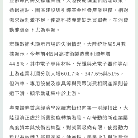
透過補貼、園區建設與引導基金堆疊產業規模，相對
需求端刺激不足，使高科技產能缺乏買單者，在消費
動能偏弱下尤為明顯。
宏觀數據也顯示市場的失衡情況，大陸統計局5月數
據顯示，今年前4個月高技術製造業利潤年增
44.8%，其中電子專用材料、光纖與光電子器件等AI
上游產業利潤分別大增601.7%、347.6%與51%。
但汽車、專用設備及家具等與民眾消費相關產業則普
遍下滑，顯示動能集中於上游。
粵開證券首席經濟學家羅志恒也向第一財經指出，大
陸經濟正處於新舊動能轉換階段。AI帶動的新產業屬
高度資本與技術密集型，對就業吸納有限，使勞動力
難以有效轉入新興產業。他並指，居民收入與消費增