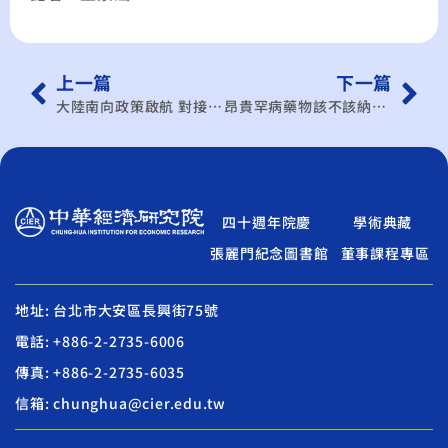
上一篇
下一篇
大陸南向政策啟航 對接東協國家 海南島自貿港 零關稅招商
昂貴罕病藥物該不該納健保？ 中經院院長連賢明給建言
四十週年院慶
學術典藏
張麗門紀念圖書館
董事課程專區
地址: 台北市大安區長興街75號
電話: +886-2-2735-6006
傳真: +886-2-2735-6035
信箱: chunghua@cier.edu.tw