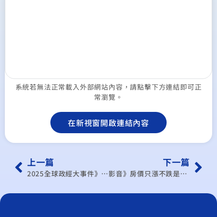
系統若無法正常載入外部網站內容，請點擊下方連結即可正
常瀏覽。
在新視窗開啟連結內容
上一篇
下一篇
2025全球政經大事件》中美競合 轉向科技戰
影音》房價只漲不跌是風暴的開始？ feat.中華經濟研究院副院長 王健全