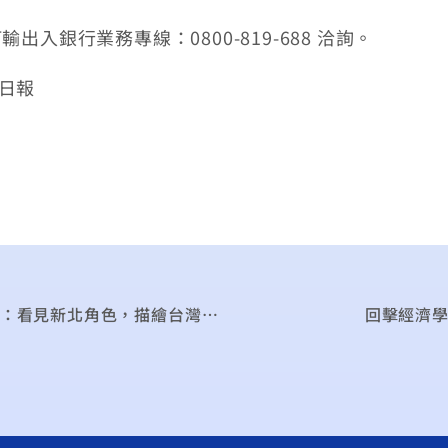
入銀行業務專線：0800-819-688 洽詢。
濟日報
影音》2025新北市「變局中的領航者」產業論壇：看見新北角色，描繪台灣企業出海的行動藍圖｜廣編企劃
回擊經濟學