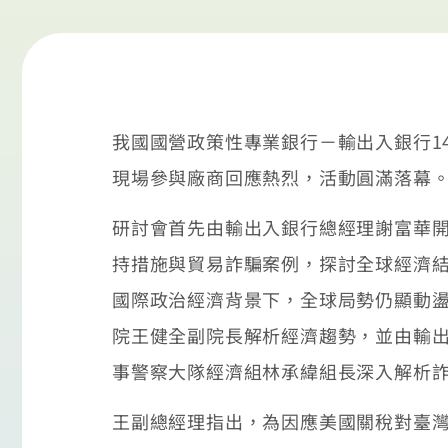
我國國營政策性專業銀行－輸出入銀行1
現場參與廠商回應熱烈，活動圓滿落幕
研討會首先由輸出入銀行總經理謝富華開
持措施與貿易詐騙案例，探討全球經濟結
國際政治經濟背景下，全球局勢仍顯動
院王健全副院長解析經濟趨勢，並由輸
事警察大隊經濟組林承緯組長深入解析
王副總經理指出，為因應美國關稅對臺