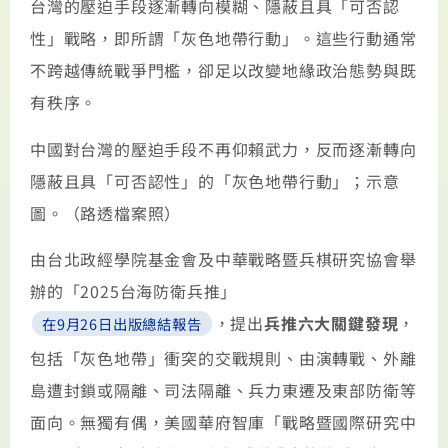
台灣的壓迫手段逐漸轉向模糊、隱蔽且具「可否認
性」戰略，即所謂「灰色地帶行動」。這些行動通常
不跨越傳統戰爭門檻，卻足以改變地緣政治態勢與既
有秩序。
中國對台灣的壓迫手段不再仰賴武力，反而逐漸轉向
隱蔽且具「可否認性」的「灰色地帶行動」；示意
圖。（路透檔案照）
由台北政經學院基金會及中華戰略暨兵棋研究協會舉
辦的「2025台海防衛兵推」
，提出
兵推六大關鍵發現
，
在9月26日出版總結報告
包括「灰色地帶」衝突的交戰規則、由演轉戰、外離
島遭封鎖或隔離、司法隔離、兵力東遷及東部防衛等
面向。無獨有偶，美國華府智庫「戰略暨國際研究中