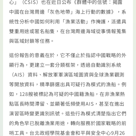
心」（CSIS）也在近日公布《群體中的信號：揭露
中國在台灣周邊「灰色地帶」海上行動的數據》，系
統性分析中國如何利用「漁業活動」作掩護，派遣具
雙重用途或匿名船隻，在台灣周邊海域從事情報蒐集
與區域封鎖等任務。
這份報告的意義在於，它不僅止於指認中國戰略的外
顯行為，更建立一套分類框架，透過自動識別系統
（AIS）資料、解放軍軍演區域圖資與全球漁業觀測
等開放資料，精準篩選出具可疑行為模式的漁船。例
如，128艘被標記為可疑的中國籍漁船，在非漁業熱
點區長時間滯留、並顯著低頻使用AIS，甚至在進出
演習區時變更識別訊號。這些行為模式清楚指出它們
的角色早已脫離漁業用途，轉向服務於國家戰略的前
哨工具。台北政經學院基金會和平與安全中心9月26