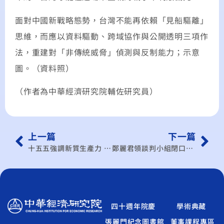
面對中國新戰略態勢，台灣不能再依賴「見船驅離」
思維，而應以資料驅動、跨域協作與公開透明三項作
法，重建對「非傳統威脅」偵測與反制能力；示意
圖。（資料照）
（作者為中華經濟研究院輔佐研究員）
上一篇
下一篇
十五五強調新質生產力 學者：若未帶動需求高科技恐內捲
鄭麗君領談判小組閉口挨批「黑箱、無相關背景」…李淳直言因「保密條款」有口難開：領導、政治判斷不需真的來自財經領域… 待結果出爐再評價也不遲
四十週年院慶
學術典藏
張麗門紀念圖書館
董事課程專區