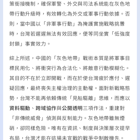
策銜接機制，確保軍警、外交與司法系統能在灰色地
帶行動升級時，有效轉化為外交或軍事行動依據。否
則，當中國以「非軍事行動」為掩護實施戰略挑釁
時，台灣若遲遲無法有效回應，便等同坐實「低強度
封鎖」事實效力。
綜上所述，中國的「灰色地帶」戰術本質是將軍事目
標民用化、將衝突行為合法化、將敵意行動模糊化。
其目的不在於立即開戰，而在於使台灣疲於應付、遲
疑回應，最終喪失主權治理的主動權。面對新戰略態
勢，台灣不能再依賴傳統「見船驅離」思維，而應以
資料驅動
、
跨域協作
與
公開透明
三項作法，重建對
「非傳統威脅」偵測與反制能力。灰色地帶雖無煙
硝，卻同樣危險。唯有在資訊、制度與決策層次提早
布局，台灣才能在這場未宣戰的戰爭中制敵機先。