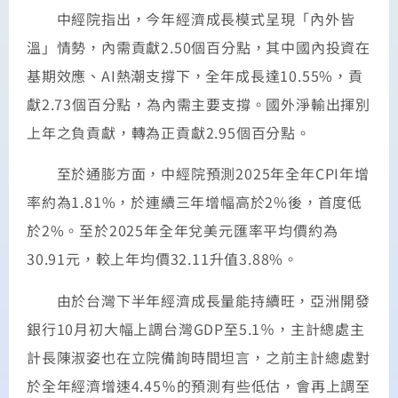
中經院指出，今年經濟成長模式呈現「內外皆
溫」情勢，內需貢獻2.50個百分點，其中國內投資在
基期效應、AI熱潮支撐下，全年成長達10.55%，貢
獻2.73個百分點，為內需主要支撐。國外淨輸出揮別
上年之負貢獻，轉為正貢獻2.95個百分點。
至於通膨方面，中經院預測2025年全年CPI年增
率約為1.81%，於連續三年增幅高於2%後，首度低
於2%。至於2025年全年兌美元匯率平均價約為
30.91元，較上年均價32.11升值3.88%。
由於台灣下半年經濟成長量能持續旺，亞洲開發
銀行10月初大幅上調台灣GDP至5.1％，主計總處主
計長陳淑姿也在立院備詢時間坦言，之前主計總處對
於全年經濟增速4.45％的預測有些低估，會再上調至