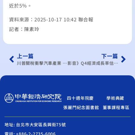
近於5％。
資料來源：2025-10-17 10:42 聯合報
記者：陳素玲
上一篇
下一篇
川普關稅衝擊汽車產業 專家：中美脫鉤或對台汽車電子有利
影音》Q4經濟成長率估2.71% 全年可達5.45%｜20251017 公視午間新聞
四十週年院慶
學術典藏
張麗門紀念圖書館
董事課程專區
地址: 台北市大安區長興街75號
電話: +886-2-2735-6006