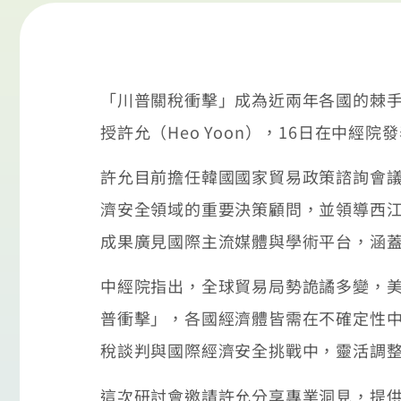
「川普關稅衝擊」成為近兩年各國的棘
授許允（Heo Yoon），16日在中
許允目前擔任韓國國家貿易政策諮詢會議
濟安全領域的重要決策顧問，並領導西
成果廣見國際主流媒體與學術平台，涵
中經院指出，全球貿易局勢詭譎多變，
普衝擊」，各國經濟體皆需在不確定性
稅談判與國際經濟安全挑戰中，靈活調
這次研討會邀請許允分享專業洞見，提