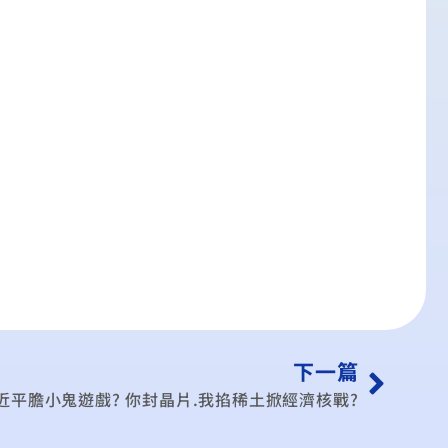
下一篇
近平膽小鬼遊戲? 你封晶片.我掐稀土掀經濟核戰?