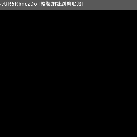
?v=vUR5RbnczDo [複製網址到剪貼簿]