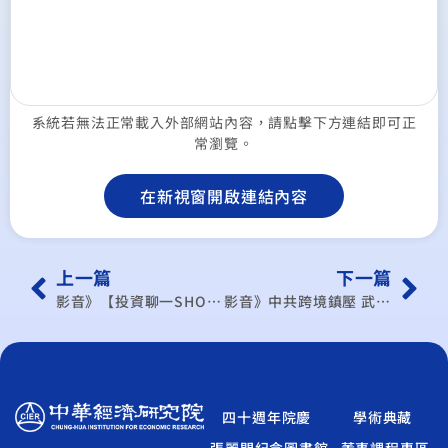
系統若無法正常載入外部網站內容，請點擊下方連結即可正
常瀏覽。
在新視窗開啟連結內容
上一篇
下一篇
影音》【投資聊一SHOT】iPhone17也用回收稀土? 中國”稀”望的逆襲將落空 ft.#余炳盛 #王國臣
影音》中共跨境鎮壓 武統不成就從內部破壞？小心中共騙美簽第四公報？台灣必須抓住冷戰機會 戰略思維轉變 不是賣台.是買美！中共妄圖拿下台灣只是第一步？｜明居正｜王國臣｜新聞大破解
四十週年院慶
學術典藏