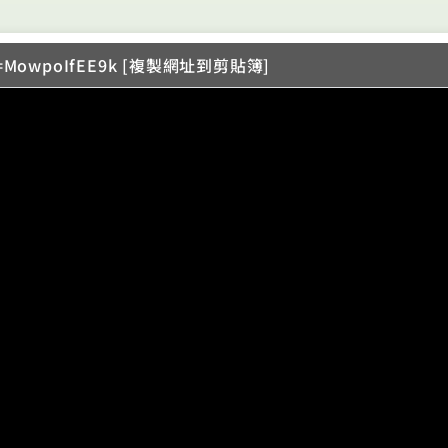
?v=MowpoIfEE9k [複製網址到剪貼簿]