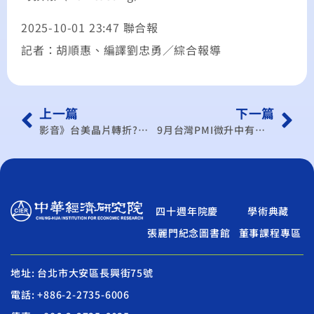
2025-10-01 23:47 聯合報
記者：胡順惠、編譯劉忠勇／綜合報導
上一篇
下一篇
影音》台美晶片轉折?川普政府喊製造五五分 鄭麗君赴美關稅談判
9月台灣PMI微升中有警訊！ 人力僱用近2年來首度轉緊縮
四十週年院慶
學術典藏
張麗門紀念圖書館
董事課程專區
地址: 台北市大安區長興街75號
電話: +886-2-2735-6006