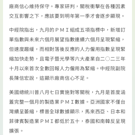
廠商信心維持保守。專家研判，關稅衝擊在各種因素
交互影響之下，應該要到明年第一季才會逐步顯現。
中經院指出，九月的ＰＭＩ組成五項指標中，新增訂
單指數與未來六個月展望指數連續六個月呈現緊縮，
但速度趨緩，而相對落後反應的人力僱用指數呈現緊
縮加快走勢，且電子暨光學等六大產業自二○二三年
十月以來首次全數回報人力僱用為緊縮。中經院副院
長陳信宏說，這顯示廠商信心不足。
美國總統川普八月七日實施對等關稅，九月是首度涵
蓋完整一個月的製造業ＰＭＩ數據。亞洲國家不僅台
灣續呈萎縮，標普全球數據顯示，馬來西亞、日本和
菲律賓製造業ＰＭＩ都低於五十，泰國和南韓反呈現
擴張。